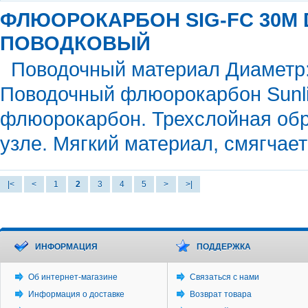
ФЛЮОРОКАРБОН SIG-FC 30М D
ПОВОДКОВЫЙ
Поводочный материал Диаметр: 0,
Поводочный флюорокарбон Sunli
флюорокарбон. Трехслойная обр
узле. Мягкий материал, смягчае
|<
<
1
2
3
4
5
>
>|
ИНФОРМАЦИЯ
ПОДДЕРЖКА
Об интернет-магазине
Связаться с нами
Информация о доставке
Возврат товара